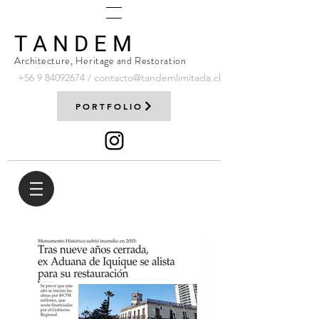
T A N D E M
Architecture, Heritage and Restoration
+56 9
84092674
/
contacto@tandemlimitada.cl
PORTFOLIO