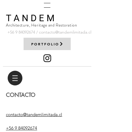
T A N D E M
Architecture, Heritage and Restoration
+56 9
84092674
/
contacto@tandemlimitada.cl
PORTFOLIO
CONTACTO
contacto@tandemlimitada.cl
+56 9 84092674